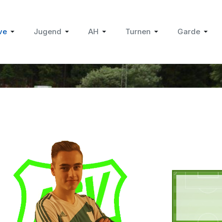
ve
Jugend
AH
Turnen
Garde