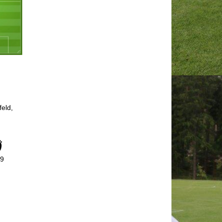
feld,
99