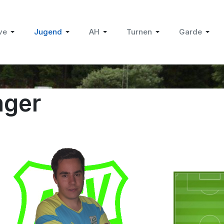
ve
Jugend
AH
Turnen
Garde
nger