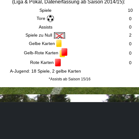
(
Liga & Pokal,
Datenerfassung ab Saison 2014/15):
Spiele
10
Tore
0
Assists
0
Spiele zu Null
2
Gelbe Karten
0
Gelb-Rote Karten
0
Rote Karten
0
A-Jugend: 18 Spiele, 2 gelbe Karten
*Assists ab Saison 15/16