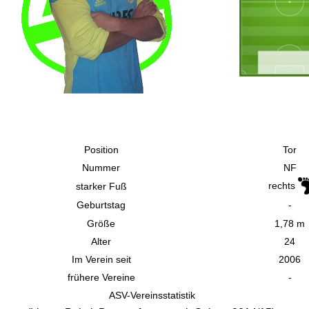
Position
Tor
Nummer
NF
rechts
starker Fuß
Geburtstag
-
Größe
1,78 m
Alter
24
Im Verein seit
2006
frühere Vereine
-
ASV-Vereinsstatistik