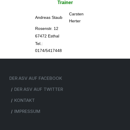
Trainer
Carsten
Andreas Staub
Herter
Rosenstr. 12
67472 Esthal
Tel.:
0174/5417448
DER ASV AUF FACEBOOK
DER ASV AUF TWITTER
KONTAKT
IMPRESSUM