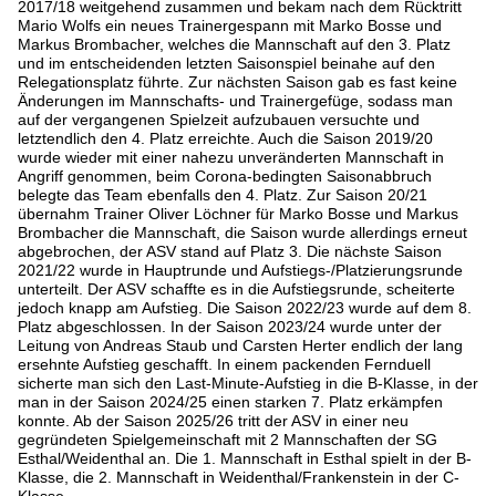
2017/18 weitgehend zusammen und bekam nach dem Rücktritt
Mario Wolfs ein neues Trainergespann mit Marko Bosse und
Markus Brombacher, welches die Mannschaft auf den 3. Platz
und im entscheidenden letzten Saisonspiel beinahe auf den
Relegationsplatz führte. Zur nächsten Saison gab es fast keine
Änderungen im Mannschafts- und Trainergefüge, sodass man
auf der vergangenen Spielzeit aufzubauen versuchte und
letztendlich den 4. Platz erreichte. Auch die Saison 2019/20
wurde wieder mit einer nahezu unveränderten Mannschaft in
Angriff genommen, beim Corona-bedingten Saisonabbruch
belegte das Team ebenfalls den 4. Platz. Zur Saison 20/21
übernahm Trainer Oliver Löchner für Marko Bosse und Markus
Brombacher die Mannschaft, die Saison wurde allerdings erneut
abgebrochen, der ASV stand auf Platz 3. Die nächste Saison
2021/22 wurde in Hauptrunde und Aufstiegs-/Platzierungsrunde
unterteilt. Der ASV schaffte es in die Aufstiegsrunde, scheiterte
jedoch knapp am Aufstieg. Die Saison 2022/23 wurde auf dem 8.
Platz abgeschlossen. In der Saison 2023/24 wurde unter der
Leitung von Andreas Staub und Carsten Herter endlich der lang
ersehnte Aufstieg geschafft. In einem packenden Fernduell
sicherte man sich den Last-Minute-Aufstieg in die B-Klasse, in der
man in der Saison 2024/25 einen starken 7. Platz erkämpfen
konnte. Ab der Saison 2025/26 tritt der ASV in einer neu
gegründeten Spielgemeinschaft mit 2 Mannschaften der SG
Esthal/Weidenthal an. Die 1. Mannschaft in Esthal spielt in der B-
Klasse, die 2. Mannschaft in Weidenthal/Frankenstein in der C-