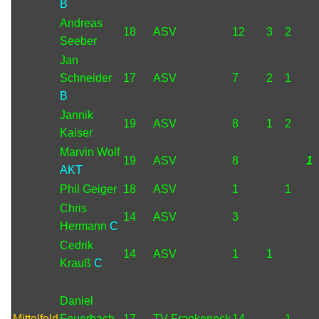
B
Andreas
18
ASV
12
3
2
Seeber
Jan
Schneider
17
ASV
7
2
1
B
Jannik
19
ASV
8
1
2
Kaiser
Marvin Wolf
19
ASV
8
1
AKT
Phil Geiger
18
ASV
1
1
Chris
14
ASV
3
Hermann
C
Cedrik
14
ASV
1
1
Krauß
C
Daniel
Mittelfeld
Feuerbach
17
TV Frankeneck
14
1