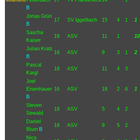
B
Jonas Grün
17
SV Iggelbach
15
4
1
1
B
Sascha
18
ASV
11
1
10
Kaiser
Julian Kratz
16
ASV
9
3
1
2
B
Pascal
18
ASV
11
4
3
Kargl
Joel
Eisenhauer
16
ASV
18
2
6
1
B
Steven
18
ASV
5
4
2
Sewald
Daniel
16
ASV
9
5
2
Blum
B
Nico