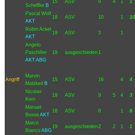
15
ASV
9
4
1
1
Scheffler
B
Pascal Wolf
18
ASV
10
1
10
AKT
Robin Ackel
19
ASV
3
1
AKT
Angelo
Paschiller
19
ausgeschieden
1
AKT ABG
Marvin
Angriff
15
ASV
16
4
4
Matzkeit
B
Nicolas
19
ASV
9
5
4
3
Kern
Manuel
18
ASV
8
1
6
Bosse
AKT
Marco
19
ausgeschieden
2
2
1
1
Bianco
ABG